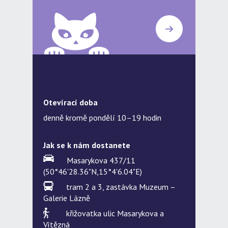
Otevírací doba
denně kromě pondělí 10–19 hodin
Jak se k nám dostanete
Masarykova 437/11
(50°46'28.36"N,15°4'6.04"E)
tram 2 a 3, zastávka Muzeum –
Galerie Lázně
křižovatka ulic Masarykova a
Vítězná