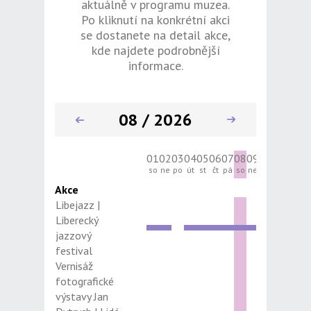
aktuálně v programu muzea.
Po kliknutí na konkrétní akci
se dostanete na detail akce,
kde najdete podrobnější
informace.
08 / 2026
01
02
03
04
05
06
07
08
09
10
11
12
13
so
ne
po
út
st
čt
pá
so
ne
po
út
st
čt
Akce
Libejazz |
Liberecký
jazzový
festival
Vernisáž
fotografické
výstavy Jan