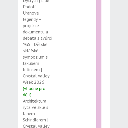
Dytrych | Lidé
Podolí
Uranové
legendy –
projekce
dokumentu a
debata s tvůrci
YGS | Dětské
sklářské
sympozium s
Jakubem
Jelínkem |
Crystal Valley
Week 2026
(vhodné pro
děti)
Architektura
rytá ve skle s
Janem
Schindlerem |
Crystal Valley